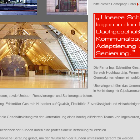
bitte dieser Homepage unter
Die Firma
Ing. Edelmüller Ges
Bereich Hochbau tätig. Ferner b
Generalunternehmer ein schlüs
Überwiegend führt das Untern
in Verbindung mit Gipskartonar
en, sowie Umbau-, Renovierungs- und Sanierungsarbeiten.
Ing. Edelmüller Ges.m.b.H.
basiert auf Qualität, Flexibilität, Zuverlässigkeit und vielschichtig
t die Geschäftsleitung mit der Unterstützung eines hochqualifizierten Teams von Ingenieure
friedenheit der Kunden durch eine professionelle Betreuung zu erzielen.
ersönliche Beratung gelegt, um den Wünschen der Kunden umfassend gerecht zu werden.