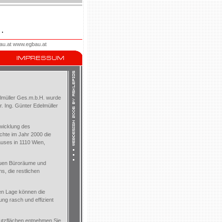
u.at
www.egbau.at
lmüller Ges.m.b.H.
wurde
. Ing. Günter Edelmüller
twicklung des
chte im Jahr 2000 die
uses in 1110 Wien,
neuen Büroräume und
, die restlichen
en Lage können die
ng rasch und effizient
utzflächen entnehmen Sie