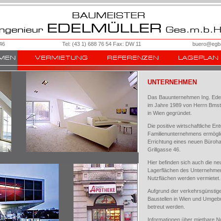
46
Tel: (43 1) 688 76 54 Fax: DW 11
buero@egba
UNTERNEHMEN
Das Bauunternehmen
Ing. Ede
im Jahre 1989 von Herrn
Bmstr
in Wien gegründet.
Die positive wirtschaftliche En
Familienunternehmens ermögli
Errichtung eines neuen Büroha
Grillgasse 46
.
Hier befinden sich auch die 
Lagerflächen des Unternehmens
Nutzflächen werden vermietet.
Aufgrund der verkehrsgünstig
Baustellen in Wien und Umgebu
betreut werden.
Informationen über mietbare N