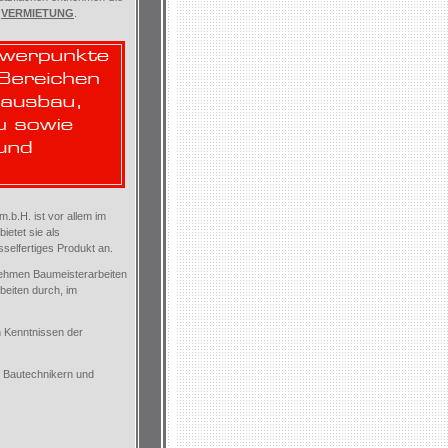
VERMIETUNG
.
.m.b.H.
ist vor allem im
ietet sie als
selfertiges Produkt an.
ehmen Baumeisterarbeiten
beiten durch, im
en Kenntnissen der
n, Bautechnikern und